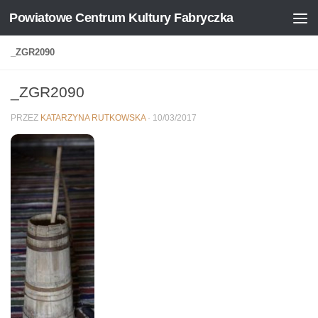
Powiatowe Centrum Kultury Fabryczka
Skip to content
_ZGR2090
_ZGR2090
PRZEZ
KATARZYNA RUTKOWSKA
·
10/03/2017