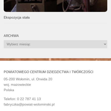
Ekspozycja stała
ARCHIWA
Archiwa
POWIATOWEGO CENTRUM DZIEDZICTWA I TWÓRCZOŚCI
05-200 Wołomin, ul. Orwida 20
woj. mazowieckie
Polska
Telefon: 0 22 787 41 13
fabryczka@powiat-wolominski.pl