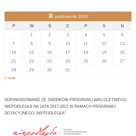
październik 2024
P
W
Ś
C
P
S
N
1
2
3
4
5
6
7
8
9
10
11
12
13
14
15
16
17
18
19
20
21
22
23
24
25
26
27
28
29
30
31
« cze
DOFINANSOWANO ZE ŚRODKÓW PROGRAMU WIELOLETNIEGO
NIEPODLEGŁA NA LATA 2017-2022 W RAMACH PROGRAMU
DOTACYJNEGO „NIEPODLEGŁA”