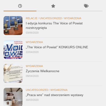
RELACJE
/
UNCATEGORIZED
/
WYDARZENIA
I edycja konkursu The Voice of Powiat
rozstrzygnięta
03/06/2020
WYDARZENIA
„The Voice of Powiat” KONKURS ONLINE
22/04/2020
WYDARZENIA
Życzenia Wielkanocne
09/04/2020
UNCATEGORIZED
/
WYDARZENIA
„Praca wre” nad stworzeniem wystawy
30/03/2020