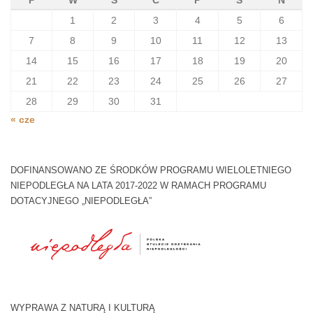
P
W
Ś
C
P
S
N
1
2
3
4
5
6
7
8
9
10
11
12
13
14
15
16
17
18
19
20
21
22
23
24
25
26
27
28
29
30
31
« cze
DOFINANSOWANO ZE ŚRODKÓW PROGRAMU WIELOLETNIEGO
NIEPODLEGŁA NA LATA 2017-2022 W RAMACH PROGRAMU
DOTACYJNEGO „NIEPODLEGŁA”
WYPRAWA Z NATURĄ I KULTURĄ