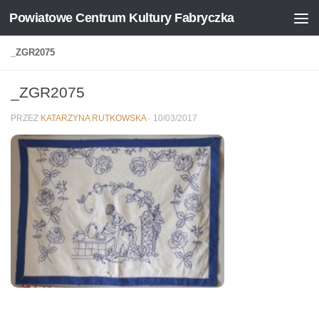
Powiatowe Centrum Kultury Fabryczka
Skip to content
_ZGR2075
_ZGR2075
PRZEZ
KATARZYNA RUTKOWSKA
·
10/03/2017