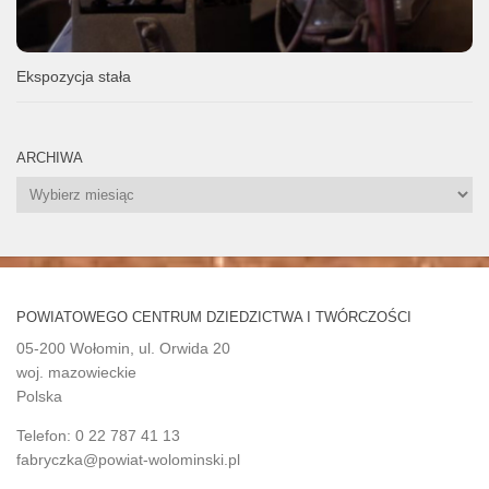
Ekspozycja stała
ARCHIWA
Archiwa
POWIATOWEGO CENTRUM DZIEDZICTWA I TWÓRCZOŚCI
05-200 Wołomin, ul. Orwida 20
woj. mazowieckie
Polska
Telefon: 0 22 787 41 13
fabryczka@powiat-wolominski.pl