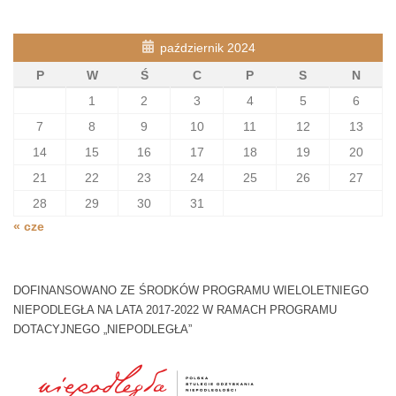
październik 2024
P
W
Ś
C
P
S
N
1
2
3
4
5
6
7
8
9
10
11
12
13
14
15
16
17
18
19
20
21
22
23
24
25
26
27
28
29
30
31
« cze
DOFINANSOWANO ZE ŚRODKÓW PROGRAMU WIELOLETNIEGO
NIEPODLEGŁA NA LATA 2017-2022 W RAMACH PROGRAMU
DOTACYJNEGO „NIEPODLEGŁA”