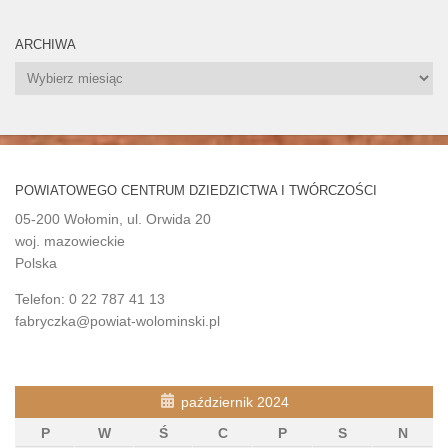
ARCHIWA
Archiwa
POWIATOWEGO CENTRUM DZIEDZICTWA I TWÓRCZOŚCI
05-200 Wołomin, ul. Orwida 20
woj. mazowieckie
Polska
Telefon: 0 22 787 41 13
fabryczka@powiat-wolominski.pl
październik 2024
P
W
Ś
C
P
S
N