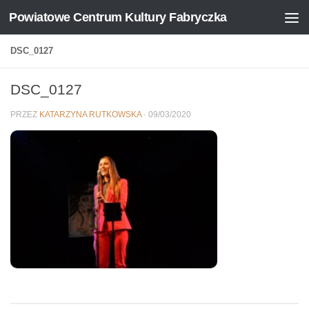
Powiatowe Centrum Kultury Fabryczka
Skip to content
DSC_0127
DSC_0127
PRZEZ
KATARZYNA RUTKOWSKA
·
09/03/2020