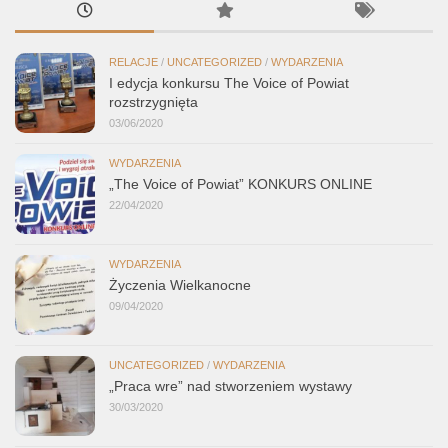
RELACJE
/
UNCATEGORIZED
/
WYDARZENIA
I edycja konkursu The Voice of Powiat
rozstrzygnięta
03/06/2020
WYDARZENIA
„The Voice of Powiat” KONKURS ONLINE
22/04/2020
WYDARZENIA
Życzenia Wielkanocne
09/04/2020
UNCATEGORIZED
/
WYDARZENIA
„Praca wre” nad stworzeniem wystawy
30/03/2020