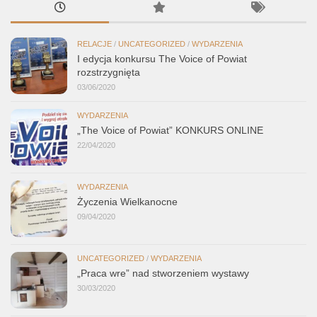
RELACJE
/
UNCATEGORIZED
/
WYDARZENIA
I edycja konkursu The Voice of Powiat
rozstrzygnięta
03/06/2020
WYDARZENIA
„The Voice of Powiat” KONKURS ONLINE
22/04/2020
WYDARZENIA
Życzenia Wielkanocne
09/04/2020
UNCATEGORIZED
/
WYDARZENIA
„Praca wre” nad stworzeniem wystawy
30/03/2020