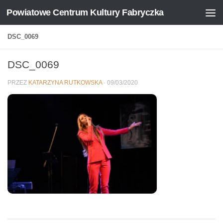
Powiatowe Centrum Kultury Fabryczka
Skip to content
DSC_0069
DSC_0069
PRZEZ
KATARZYNA RUTKOWSKA
·
09/03/2020