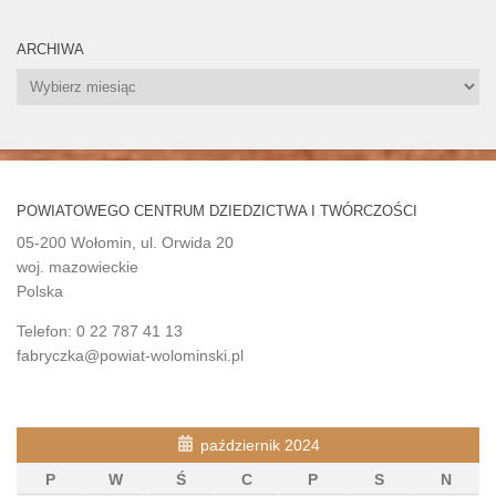
ARCHIWA
Archiwa
POWIATOWEGO CENTRUM DZIEDZICTWA I TWÓRCZOŚCI
05-200 Wołomin, ul. Orwida 20
woj. mazowieckie
Polska
Telefon: 0 22 787 41 13
fabryczka@powiat-wolominski.pl
październik 2024
P
W
Ś
C
P
S
N